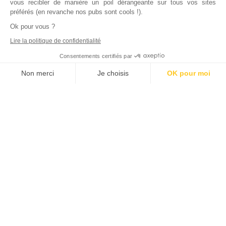
vous recibler de manière un poil dérangeante sur tous vos sites
préférés (en revanche nos pubs sont cools !).
Ok pour vous ?
Lire la politique de confidentialité
Consentements certifiés par
Non merci
Je choisis
OK pour moi
Axeptio consent
Plateforme de Gestion du Consentement : Personnalisez vos Options
Notre plateforme vous permet d'adapter et de gérer vos paramètres de
Inscrivez vous à notre newsletter !
L'actualité immobilière, tous les vendredis, dans votre
boite mail.