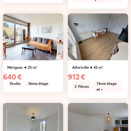
+
Mérignac
25
m²
Alfortville
42
m²
640 €
912 €
Studio
3ème étage
7ème étage
2
Pièces
et +