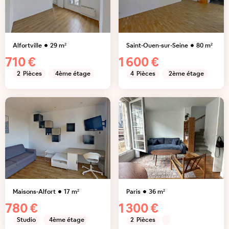
Alfortville
29
m²
Saint-Ouen-sur-Seine
80
m²
710 €
1 600 €
2
Pièces
4ème étage
4
Pièces
2ème étage
Maisons-Alfort
17
m²
Paris
36
m²
780 €
1 300 €
Studio
4ème étage
2
Pièces