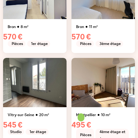
Bron
8
m²
Bron
11
m²
570 €
570 €
Pièces
1er étage
Pièces
3ème étage
Vitry-sur-Seine
20
m²
Montpellier
10
m²
545 €
495 €
Studio
1er étage
4ème étage et
Pièces