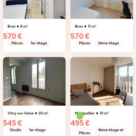
Bron
8
m²
Bron
11
m²
570 €
570 €
Pièces
1er étage
Pièces
3ème étage
Vitry-sur-Seine
20
m²
Montpellier
10
m²
545 €
495 €
Studio
1er étage
4ème étage et
Pièces