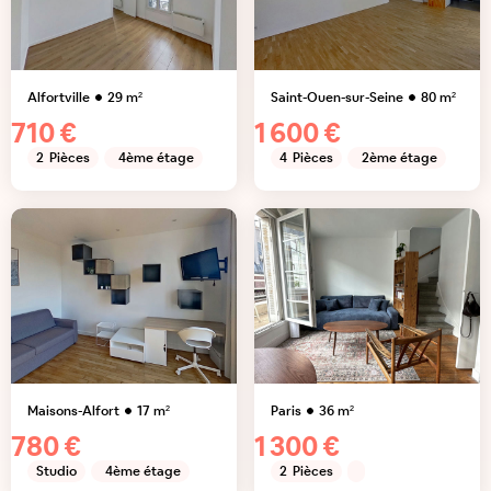
Alfortville
29
m²
Saint-Ouen-sur-Seine
80
m²
710 €
1 600 €
2
Pièces
4ème étage
4
Pièces
2ème étage
Maisons-Alfort
17
m²
Paris
36
m²
780 €
1 300 €
Studio
4ème étage
2
Pièces