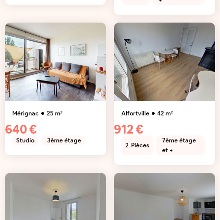
+
Mérignac
25
m²
Alfortville
42
m²
640 €
912 €
Studio
3ème étage
7ème étage
2
Pièces
et +