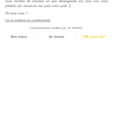
vous recibler de manière un poil dérangeante sur tous vos sites
préférés (en revanche nos pubs sont cools !).
Ok pour vous ?
Lire la politique de confidentialité
Consentements certifiés par
Non merci
Je choisis
OK pour moi
Axeptio consent
Plateforme de Gestion du Consentement : Personnalisez vos Options
Notre plateforme vous permet d'adapter et de gérer vos paramètres de
Inscrivez vous à notre newsletter !
L'actualité immobilière, tous les vendredis, dans votre
boite mail.