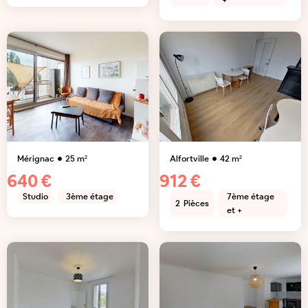
+
Mérignac
25
m²
Alfortville
42
m²
640 €
912 €
Studio
3ème étage
7ème étage
2
Pièces
et +