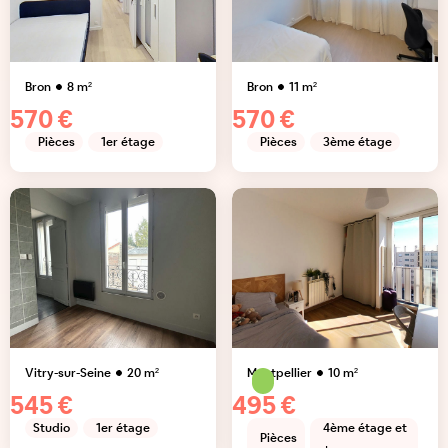
Bron
8
m²
Bron
11
m²
570 €
570 €
Pièces
1er étage
Pièces
3ème étage
Vitry-sur-Seine
20
m²
Montpellier
10
m²
545 €
495 €
Studio
1er étage
4ème étage et
Pièces