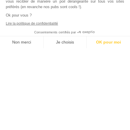
vous recibler de manière un poil dérangeante sur tous vos sites
préférés (en revanche nos pubs sont cools !).
Ok pour vous ?
Lire la politique de confidentialité
Consentements certifiés par
Non merci
Je choisis
OK pour moi
Axeptio consent
Plateforme de Gestion du Consentement : Personnalisez vos Options
Notre plateforme vous permet d'adapter et de gérer vos paramètres de
Inscrivez vous à notre newsletter !
L'actualité immobilière, tous les vendredis, dans votre
boite mail.