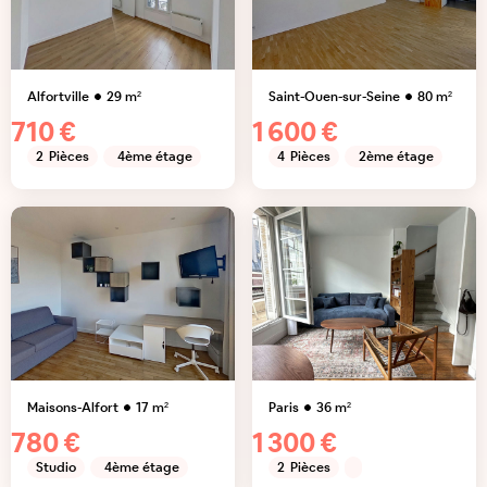
Alfortville
29
m²
Saint-Ouen-sur-Seine
80
m²
710 €
1 600 €
2
Pièces
4ème étage
4
Pièces
2ème étage
Maisons-Alfort
17
m²
Paris
36
m²
780 €
1 300 €
Studio
4ème étage
2
Pièces