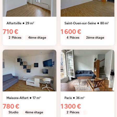
Alfortville
29
m²
Saint-Ouen-sur-Seine
80
m²
710 €
1 600 €
2
Pièces
4ème étage
4
Pièces
2ème étage
Maisons-Alfort
17
m²
Paris
36
m²
780 €
1 300 €
Studio
4ème étage
2
Pièces