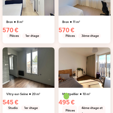
Bron
8
m²
Bron
11
m²
570 €
570 €
Pièces
1er étage
Pièces
3ème étage
Vitry-sur-Seine
20
m²
Montpellier
10
m²
545 €
495 €
Studio
1er étage
4ème étage et
Pièces