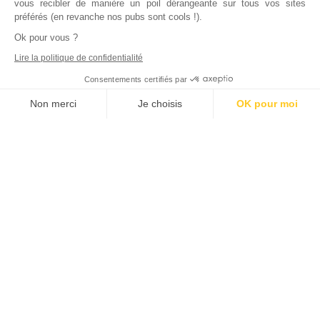
vous recibler de manière un poil dérangeante sur tous vos sites
préférés (en revanche nos pubs sont cools !).
Ok pour vous ?
Lire la politique de confidentialité
Consentements certifiés par
Non merci
Je choisis
OK pour moi
Axeptio consent
Plateforme de Gestion du Consentement : Personnalisez vos Options
Notre plateforme vous permet d'adapter et de gérer vos paramètres de
Inscrivez vous à notre newsletter !
L'actualité immobilière, tous les vendredis, dans votre
boite mail.