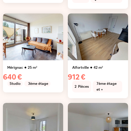
+
Mérignac
25
m²
Alfortville
42
m²
640 €
912 €
Studio
3ème étage
7ème étage
2
Pièces
et +