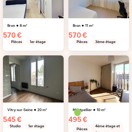
Bron
8
m²
Bron
11
m²
570 €
570 €
Pièces
1er étage
Pièces
3ème étage
Vitry-sur-Seine
20
m²
Montpellier
10
m²
545 €
495 €
Studio
1er étage
4ème étage et
Pièces