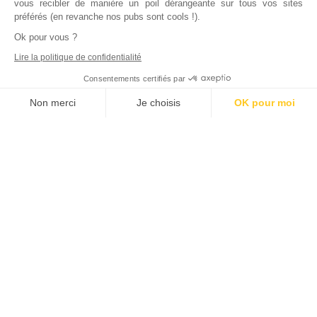
vous recibler de manière un poil dérangeante sur tous vos sites
préférés (en revanche nos pubs sont cools !).
Ok pour vous ?
Lire la politique de confidentialité
Consentements certifiés par
Non merci
Je choisis
OK pour moi
Axeptio consent
Plateforme de Gestion du Consentement : Personnalisez vos Options
Notre plateforme vous permet d'adapter et de gérer vos paramètres de
Inscrivez vous à notre newsletter !
L'actualité immobilière, tous les vendredis, dans votre
boite mail.