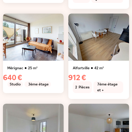
+
Mérignac
25
m²
Alfortville
42
m²
640 €
912 €
Studio
3ème étage
7ème étage
2
Pièces
et +