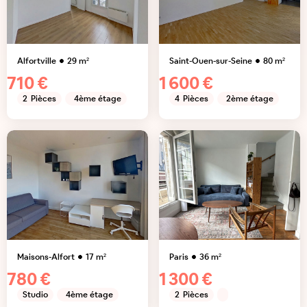
Alfortville
29
m²
Saint-Ouen-sur-Seine
80
m²
710 €
1 600 €
2
Pièces
4ème étage
4
Pièces
2ème étage
Maisons-Alfort
17
m²
Paris
36
m²
780 €
1 300 €
Studio
4ème étage
2
Pièces