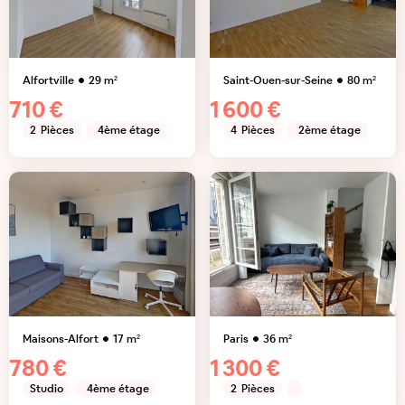
Alfortville
29
m²
Saint-Ouen-sur-Seine
80
m²
710 €
1 600 €
2
Pièces
4ème étage
4
Pièces
2ème étage
Maisons-Alfort
17
m²
Paris
36
m²
780 €
1 300 €
Studio
4ème étage
2
Pièces