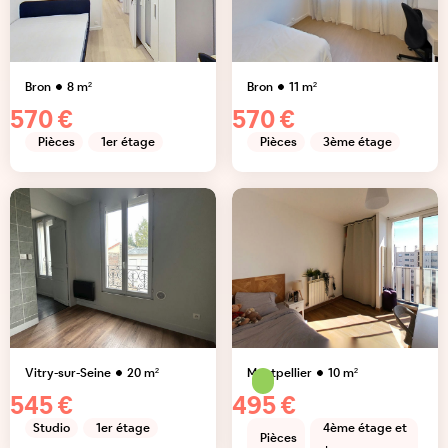
Bron
8
m²
Bron
11
m²
570 €
570 €
Pièces
1er étage
Pièces
3ème étage
Vitry-sur-Seine
20
m²
Montpellier
10
m²
545 €
495 €
Studio
1er étage
4ème étage et
Pièces