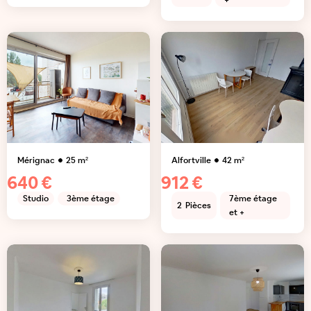
+
Mérignac
25
m²
Alfortville
42
m²
640 €
912 €
Studio
3ème étage
7ème étage
2
Pièces
et +