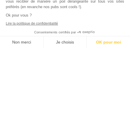
vous recibler de manière un poil dérangeante sur tous vos sites
préférés (en revanche nos pubs sont cools !).
Ok pour vous ?
Lire la politique de confidentialité
Consentements certifiés par
Non merci
Je choisis
OK pour moi
Axeptio consent
Plateforme de Gestion du Consentement : Personnalisez vos Options
Notre plateforme vous permet d'adapter et de gérer vos paramètres de
Inscrivez vous à notre newsletter !
L'actualité immobilière, tous les vendredis, dans votre
boite mail.