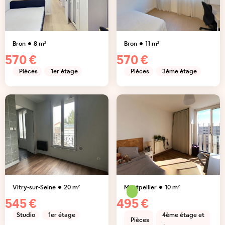
Bron
8
m²
Bron
11
m²
570 €
570 €
Pièces
1er étage
Pièces
3ème étage
Vitry-sur-Seine
20
m²
Montpellier
10
m²
545 €
495 €
Studio
1er étage
4ème étage et
Pièces