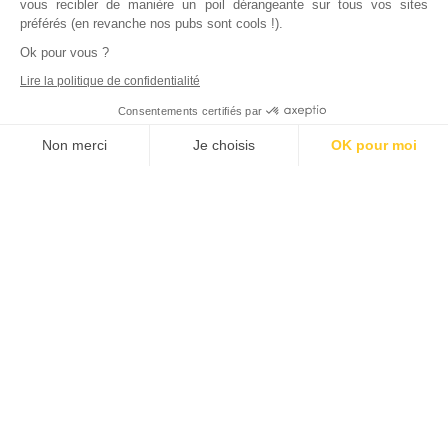
vous recibler de manière un poil dérangeante sur tous vos sites
préférés (en revanche nos pubs sont cools !).
Ok pour vous ?
Lire la politique de confidentialité
Consentements certifiés par
Non merci
Je choisis
OK pour moi
Axeptio consent
Plateforme de Gestion du Consentement : Personnalisez vos Options
Notre plateforme vous permet d'adapter et de gérer vos paramètres de
Inscrivez vous à notre newsletter !
L'actualité immobilière, tous les vendredis, dans votre
boite mail.