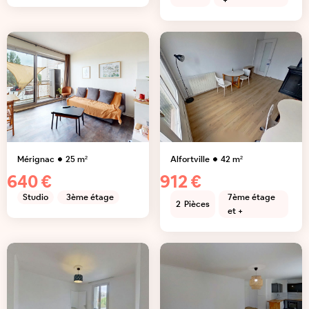
+
Mérignac
25
m²
Alfortville
42
m²
640 €
912 €
Studio
3ème étage
7ème étage
2
Pièces
et +