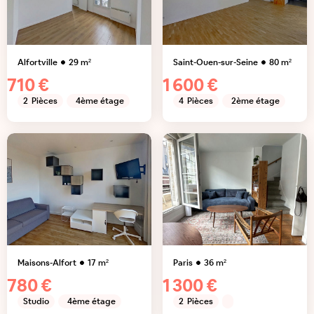
Alfortville
29
m²
Saint-Ouen-sur-Seine
80
m²
710 €
1 600 €
2
Pièces
4ème étage
4
Pièces
2ème étage
Maisons-Alfort
17
m²
Paris
36
m²
780 €
1 300 €
Studio
4ème étage
2
Pièces