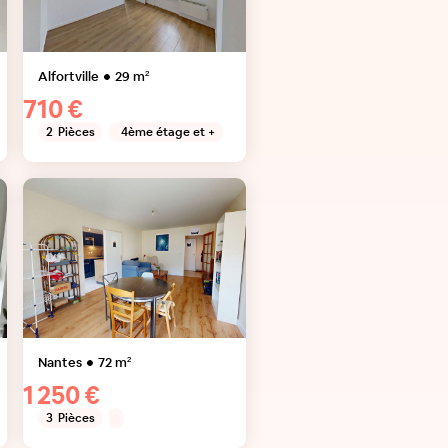
Alfortville
29
m²
710 €
2
Pièces
4ème étage et +
Nantes
72
m²
1 250 €
3
Pièces