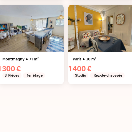
Montmagny
71
m²
Paris
30
m²
1 300 €
1 400 €
3
Pièces
1er étage
Studio
Rez-de-chaussée