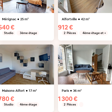
Mérignac
25
m²
Alfortville
42
m²
640 €
912 €
Studio
3ème étage
2
Pièces
4ème étage et +
Maisons-Alfort
17
m²
Paris
36
m²
780 €
1 300 €
Studio
4ème étage
2
Pièces