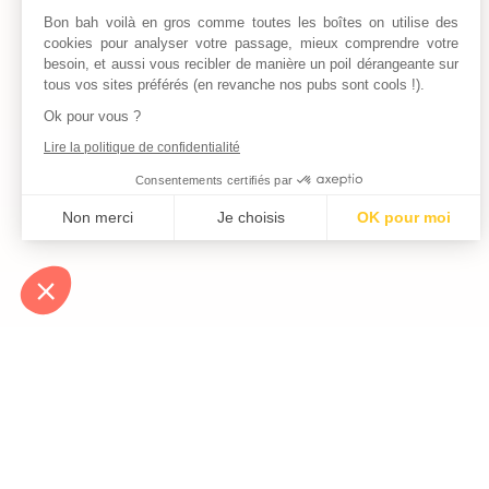
Bon bah voilà en gros comme toutes les boîtes on utilise des
cookies pour analyser votre passage, mieux comprendre votre
besoin, et aussi vous recibler de manière un poil dérangeante sur
tous vos sites préférés (en revanche nos pubs sont cools !).
Ok pour vous ?
Lire la politique de confidentialité
Consentements certifiés par
Non merci
Je choisis
OK pour moi
Axeptio consent
Plateforme de Gestion du Consentement : Personnalisez vos Optio
Notre plateforme vous permet d'adapter et de gérer vos paramètres