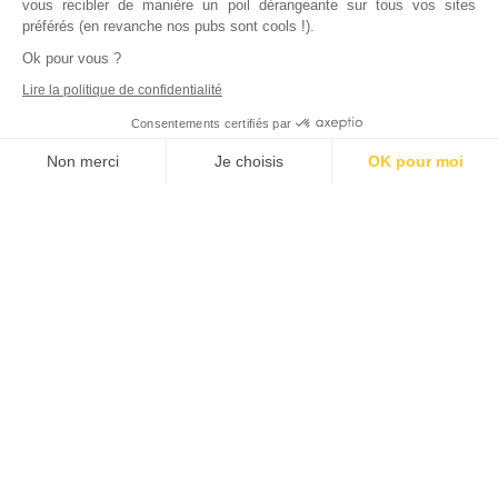
vous recibler de manière un poil dérangeante sur tous vos sites
préférés (en revanche nos pubs sont cools !).
Ok pour vous ?
Lire la politique de confidentialité
Consentements certifiés par
Non merci
Je choisis
OK pour moi
Axeptio consent
Plateforme de Gestion du Consentement : Personnalisez vos Options
Notre plateforme vous permet d'adapter et de gérer vos paramètres de
Inscrivez vous à notre newsletter !
L'actualité immobilière, tous les vendredis, dans votre
boite mail.