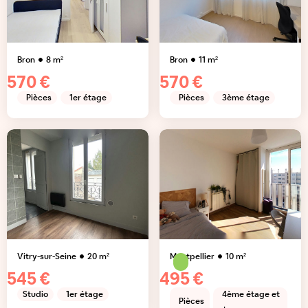
Bron
8
m²
Bron
11
m²
570 €
570 €
Pièces
1er étage
Pièces
3ème étage
Vitry-sur-Seine
20
m²
Montpellier
10
m²
545 €
495 €
Studio
1er étage
4ème étage et
Pièces