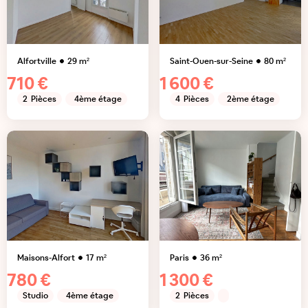
Alfortville
29
m²
Saint-Ouen-sur-Seine
80
m²
710 €
1 600 €
2
Pièces
4ème étage
4
Pièces
2ème étage
Maisons-Alfort
17
m²
Paris
36
m²
780 €
1 300 €
Studio
4ème étage
2
Pièces