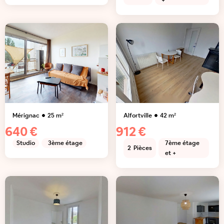
+
Mérignac
25
m²
Alfortville
42
m²
640 €
912 €
Studio
3ème étage
7ème étage
2
Pièces
et +