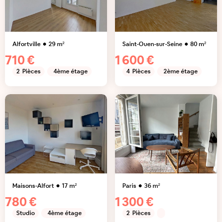
Alfortville
29
m²
Saint-Ouen-sur-Seine
80
m²
710 €
1 600 €
2
Pièces
4ème étage
4
Pièces
2ème étage
Maisons-Alfort
17
m²
Paris
36
m²
780 €
1 300 €
Studio
4ème étage
2
Pièces