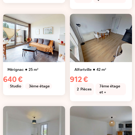
+
Mérignac
25
m²
Alfortville
42
m²
640 €
912 €
Studio
3ème étage
7ème étage
2
Pièces
et +