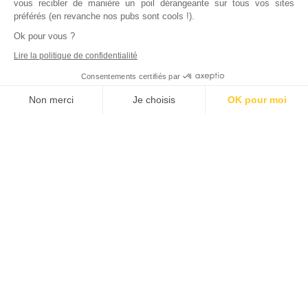
vous recibler de manière un poil dérangeante sur tous vos sites
préférés (en revanche nos pubs sont cools !).
Ok pour vous ?
Lire la politique de confidentialité
Consentements certifiés par
Non merci
Je choisis
OK pour moi
Axeptio consent
Plateforme de Gestion du Consentement : Personnalisez vos Options
Notre plateforme vous permet d'adapter et de gérer vos paramètres de
Inscrivez vous à notre newsletter !
L'actualité immobilière, tous les vendredis, dans votre
boite mail.