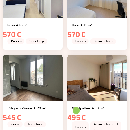
Bron
8
m²
Bron
11
m²
570 €
570 €
Pièces
1er étage
Pièces
3ème étage
Vitry-sur-Seine
20
m²
Montpellier
10
m²
545 €
495 €
Studio
1er étage
4ème étage et
Pièces