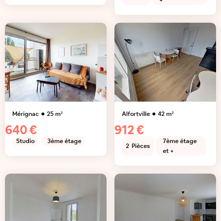
+
Mérignac
25
m²
Alfortville
42
m²
640 €
912 €
Studio
3ème étage
7ème étage
2
Pièces
et +