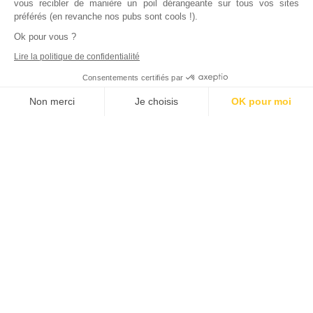
vous recibler de manière un poil dérangeante sur tous vos sites
préférés (en revanche nos pubs sont cools !).
Ok pour vous ?
Lire la politique de confidentialité
Consentements certifiés par
Non merci
Je choisis
OK pour moi
Axeptio consent
Plateforme de Gestion du Consentement : Personnalisez vos Options
Notre plateforme vous permet d'adapter et de gérer vos paramètres de
Inscrivez vous à notre newsletter !
L'actualité immobilière, tous les vendredis, dans votre
boite mail.