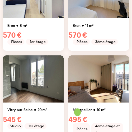
Bron
8
m²
Bron
11
m²
570 €
570 €
Pièces
1er étage
Pièces
3ème étage
Vitry-sur-Seine
20
m²
Montpellier
10
m²
545 €
495 €
Studio
1er étage
4ème étage et
Pièces