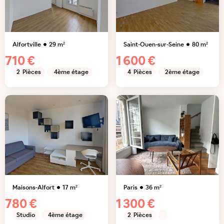
Alfortville
29
m²
Saint-Ouen-sur-Seine
80
m²
710 €
1 600 €
2
Pièces
4ème étage
4
Pièces
2ème étage
Maisons-Alfort
17
m²
Paris
36
m²
780 €
1 300 €
Studio
4ème étage
2
Pièces