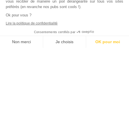
vous recibler de manière un poil dérangeante sur tous vos sites
préférés (en revanche nos pubs sont cools !).
Ok pour vous ?
Lire la politique de confidentialité
Consentements certifiés par
Non merci
Je choisis
OK pour moi
Axeptio consent
Plateforme de Gestion du Consentement : Personnalisez vos Options
Notre plateforme vous permet d'adapter et de gérer vos paramètres de
Inscrivez vous à notre newsletter !
L'actualité immobilière, tous les vendredis, dans votre
boite mail.