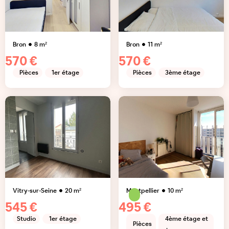
Bron
8
m²
Bron
11
m²
570 €
570 €
Pièces
1er étage
Pièces
3ème étage
Vitry-sur-Seine
20
m²
Montpellier
10
m²
545 €
495 €
Studio
1er étage
4ème étage et
Pièces