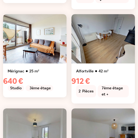
+
Mérignac
25
m²
Alfortville
42
m²
640 €
912 €
Studio
3ème étage
7ème étage
2
Pièces
et +