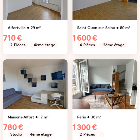
Alfortville
29
m²
Saint-Ouen-sur-Seine
80
m²
710 €
1 600 €
2
Pièces
4ème étage
4
Pièces
2ème étage
Maisons-Alfort
17
m²
Paris
36
m²
780 €
1 300 €
Studio
4ème étage
2
Pièces