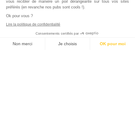
vous recibler de manière un poil dérangeante sur tous vos sites
préférés (en revanche nos pubs sont cools !).
Ok pour vous ?
Lire la politique de confidentialité
Consentements certifiés par
Non merci
Je choisis
OK pour moi
Axeptio consent
Plateforme de Gestion du Consentement : Personnalisez vos Options
Notre plateforme vous permet d'adapter et de gérer vos paramètres de
Inscrivez vous à notre newsletter !
L'actualité immobilière, tous les vendredis, dans votre
boite mail.