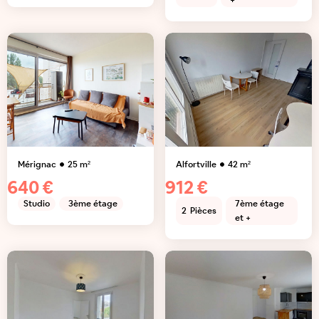
+
Mérignac
25
m²
Alfortville
42
m²
640 €
912 €
Studio
3ème étage
7ème étage
2
Pièces
et +