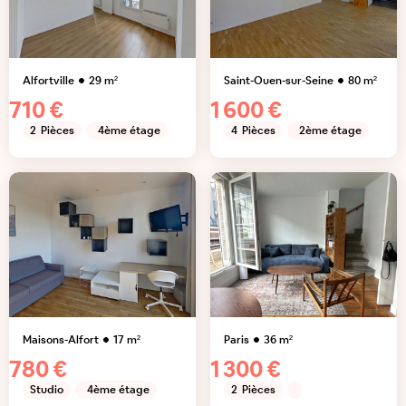
Alfortville
29
m²
Saint-Ouen-sur-Seine
80
m²
710 €
1 600 €
2
Pièces
4ème étage
4
Pièces
2ème étage
Maisons-Alfort
17
m²
Paris
36
m²
780 €
1 300 €
Studio
4ème étage
2
Pièces