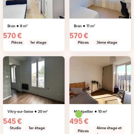
Bron
8
m²
Bron
11
m²
570 €
570 €
Pièces
1er étage
Pièces
3ème étage
Vitry-sur-Seine
20
m²
Montpellier
10
m²
545 €
495 €
Studio
1er étage
4ème étage et
Pièces