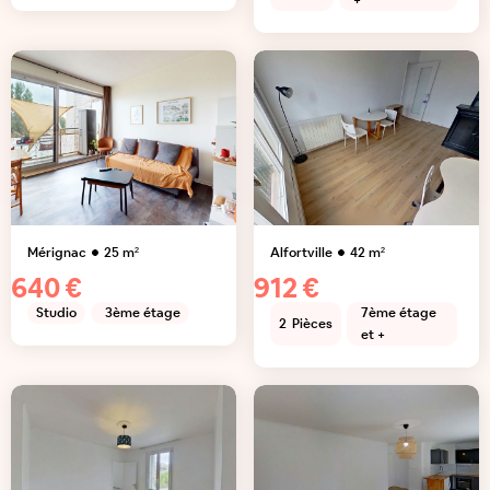
+
Mérignac
25
m²
Alfortville
42
m²
640 €
912 €
Studio
3ème étage
7ème étage
2
Pièces
et +