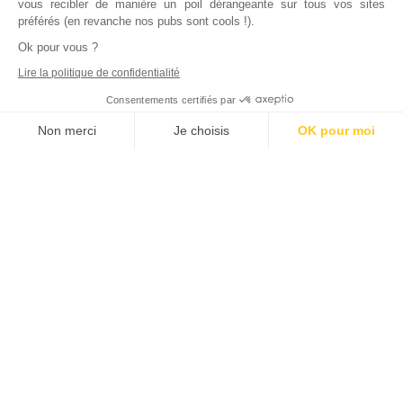
vous recibler de manière un poil dérangeante sur tous vos sites
préférés (en revanche nos pubs sont cools !).
Ok pour vous ?
Lire la politique de confidentialité
Consentements certifiés par
Non merci
Je choisis
OK pour moi
Axeptio consent
Plateforme de Gestion du Consentement : Personnalisez vos Options
Notre plateforme vous permet d'adapter et de gérer vos paramètres de
Inscrivez vous à notre newsletter !
L'actualité immobilière, tous les vendredis, dans votre
boite mail.