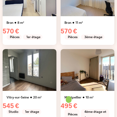
Bron
8
m²
Bron
11
m²
570 €
570 €
Pièces
1er étage
Pièces
3ème étage
Vitry-sur-Seine
20
m²
Montpellier
10
m²
545 €
495 €
Studio
1er étage
4ème étage et
Pièces