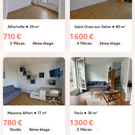
Alfortville
29
m²
Saint-Ouen-sur-Seine
80
m²
710 €
1 600 €
2
Pièces
4ème étage
4
Pièces
2ème étage
Maisons-Alfort
17
m²
Paris
36
m²
780 €
1 300 €
Studio
4ème étage
2
Pièces