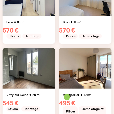
Bron
8
m²
Bron
11
m²
570 €
570 €
Pièces
1er étage
Pièces
3ème étage
Vitry-sur-Seine
20
m²
Montpellier
10
m²
545 €
495 €
Studio
1er étage
4ème étage et
Pièces