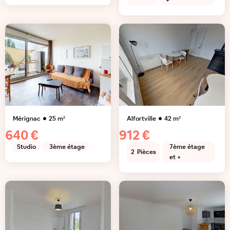
+
Mérignac
25
m²
Alfortville
42
m²
640 €
912 €
Studio
3ème étage
7ème étage
2
Pièces
et +