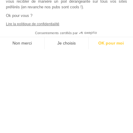
vous recibler de manière un poil dérangeante sur tous vos sites
préférés (en revanche nos pubs sont cools !).
Ok pour vous ?
Lire la politique de confidentialité
Consentements certifiés par
Non merci
Je choisis
OK pour moi
Axeptio consent
Plateforme de Gestion du Consentement : Personnalisez vos Options
Notre plateforme vous permet d'adapter et de gérer vos paramètres de
Inscrivez vous à notre newsletter !
L'actualité immobilière, tous les vendredis, dans votre
boite mail.