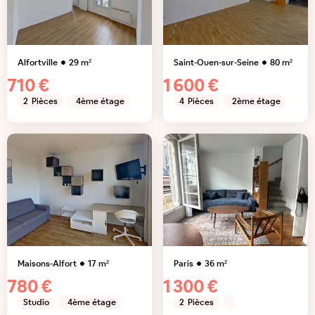
Alfortville
29
m²
Saint-Ouen-sur-Seine
80
m²
710 €
1 600 €
2
Pièces
4ème étage
4
Pièces
2ème étage
Maisons-Alfort
17
m²
Paris
36
m²
780 €
1 300 €
Studio
4ème étage
2
Pièces