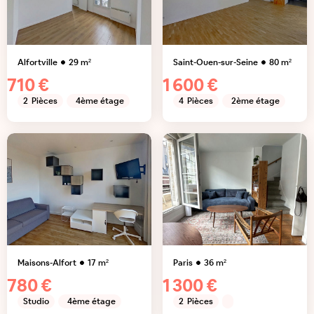
Alfortville
29
m²
Saint-Ouen-sur-Seine
80
m²
710 €
1 600 €
2
Pièces
4ème étage
4
Pièces
2ème étage
Maisons-Alfort
17
m²
Paris
36
m²
780 €
1 300 €
Studio
4ème étage
2
Pièces