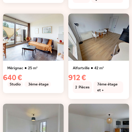
+
Mérignac
25
m²
Alfortville
42
m²
640 €
912 €
Studio
3ème étage
7ème étage
2
Pièces
et +