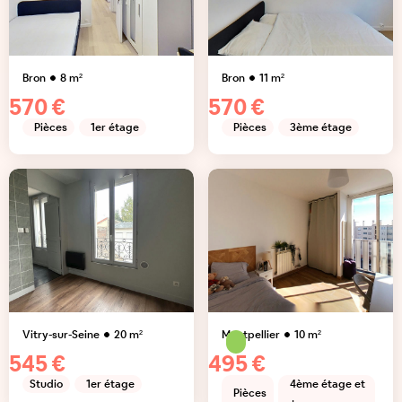
Bron
8
m²
Bron
11
m²
570 €
570 €
Pièces
1er étage
Pièces
3ème étage
Vitry-sur-Seine
20
m²
Montpellier
10
m²
545 €
495 €
Studio
1er étage
4ème étage et
Pièces