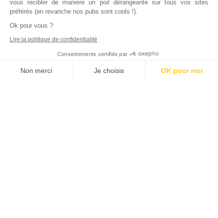
vous recibler de manière un poil dérangeante sur tous vos sites
préférés (en revanche nos pubs sont cools !).
Ok pour vous ?
Lire la politique de confidentialité
Consentements certifiés par
Non merci
Je choisis
OK pour moi
Axeptio consent
Plateforme de Gestion du Consentement : Personnalisez vos Options
Notre plateforme vous permet d'adapter et de gérer vos paramètres de
Inscrivez vous à notre newsletter !
L'actualité immobilière, tous les vendredis, dans votre
boite mail.