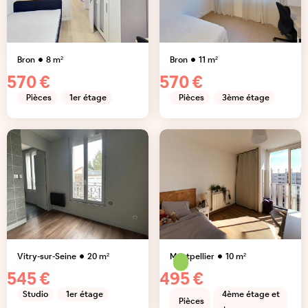
Bron
8
m²
Bron
11
m²
570 €
570 €
Pièces
1er étage
Pièces
3ème étage
Vitry-sur-Seine
20
m²
Montpellier
10
m²
545 €
495 €
Studio
1er étage
4ème étage et
Pièces