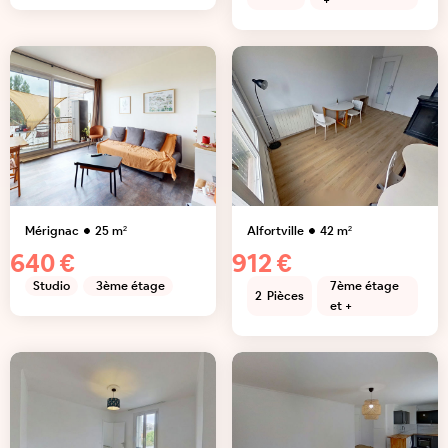
+
Mérignac
25
m²
Alfortville
42
m²
640 €
912 €
Studio
3ème étage
7ème étage
2
Pièces
et +