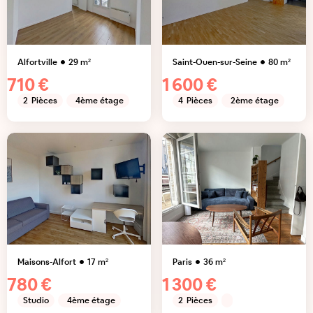
Alfortville
29
m²
Saint-Ouen-sur-Seine
80
m²
710 €
1 600 €
2
Pièces
4ème étage
4
Pièces
2ème étage
Maisons-Alfort
17
m²
Paris
36
m²
780 €
1 300 €
Studio
4ème étage
2
Pièces