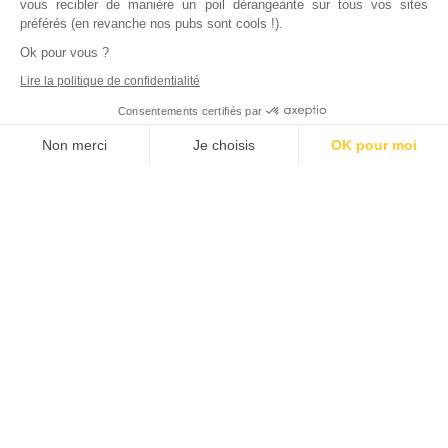
vous recibler de manière un poil dérangeante sur tous vos sites
préférés (en revanche nos pubs sont cools !).
Ok pour vous ?
Lire la politique de confidentialité
Consentements certifiés par
Non merci
Je choisis
OK pour moi
Axeptio consent
Plateforme de Gestion du Consentement : Personnalisez vos Options
Notre plateforme vous permet d'adapter et de gérer vos paramètres de
Inscrivez vous à notre newsletter !
L'actualité immobilière, tous les vendredis, dans votre
boite mail.