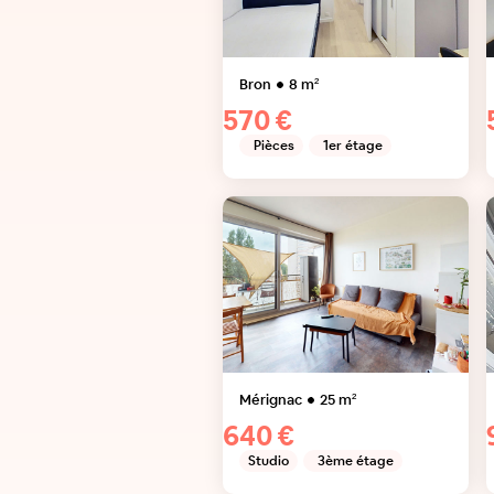
Bron
8
m²
570 €
Pièces
1er étage
Mérignac
25
m²
640 €
Studio
3ème étage