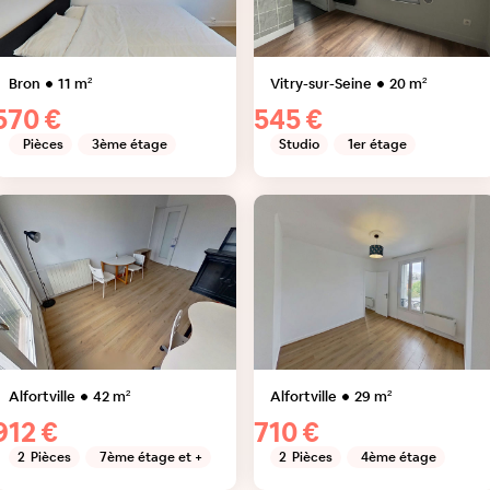
Bron
11
m²
Vitry-sur-Seine
20
m²
570 €
545 €
Pièces
3ème étage
Studio
1er étage
Alfortville
42
m²
Alfortville
29
m²
912 €
710 €
2
Pièces
7ème étage et +
2
Pièces
4ème étage