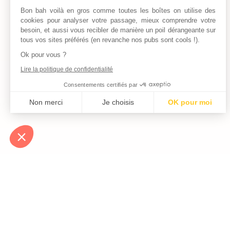
Bon bah voilà en gros comme toutes les boîtes on utilise des
cookies pour analyser votre passage, mieux comprendre votre
besoin, et aussi vous recibler de manière un poil dérangeante sur
tous vos sites préférés (en revanche nos pubs sont cools !).
Ok pour vous ?
Lire la politique de confidentialité
Consentements certifiés par
Non merci
Je choisis
OK pour moi
Axeptio consent
Plateforme de Gestion du Consentement : Personnalisez vos Optio
Notre plateforme vous permet d'adapter et de gérer vos paramètres