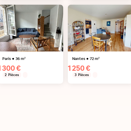
Paris
36
m²
Nantes
72
m²
1 300 €
1 250 €
2
Pièces
3
Pièces