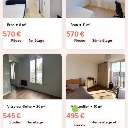
Bron
8
m²
Bron
11
m²
570 €
570 €
Pièces
1er étage
Pièces
3ème étage
Vitry-sur-Seine
20
m²
Montpellier
10
m²
545 €
495 €
Studio
1er étage
4ème étage et
Pièces