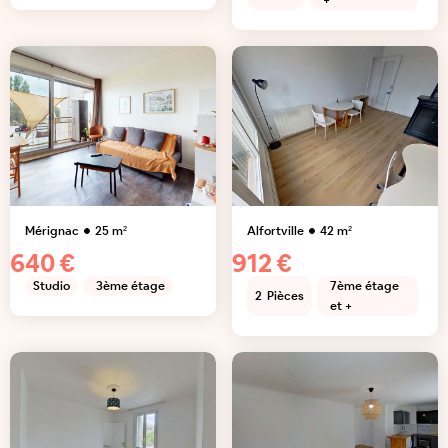
+
Mérignac
25
m²
Alfortville
42
m²
640 €
912 €
Studio
3ème étage
7ème étage
2
Pièces
et +