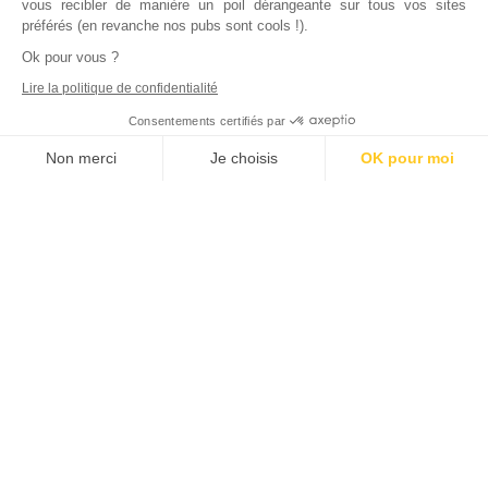
vous recibler de manière un poil dérangeante sur tous vos sites
préférés (en revanche nos pubs sont cools !).
Ok pour vous ?
Lire la politique de confidentialité
Consentements certifiés par
Non merci
Je choisis
OK pour moi
Axeptio consent
Plateforme de Gestion du Consentement : Personnalisez vos Options
Notre plateforme vous permet d'adapter et de gérer vos paramètres de
Inscrivez vous à notre newsletter !
L'actualité immobilière, tous les vendredis, dans votre
boite mail.