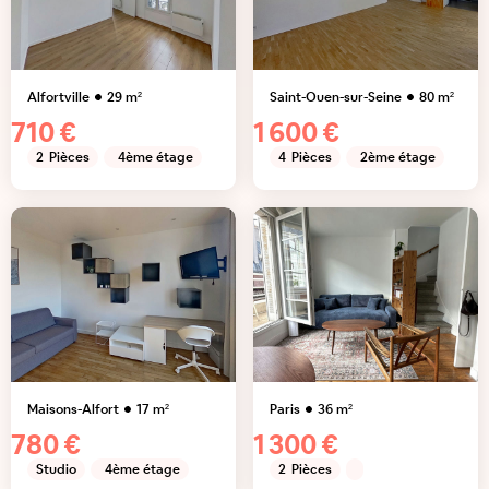
Alfortville
29
m²
Saint-Ouen-sur-Seine
80
m²
710 €
1 600 €
2
Pièces
4ème étage
4
Pièces
2ème étage
Maisons-Alfort
17
m²
Paris
36
m²
780 €
1 300 €
Studio
4ème étage
2
Pièces