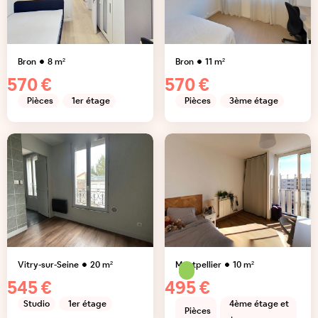
Bron
8
m²
Bron
11
m²
570 €
570 €
Pièces
1er étage
Pièces
3ème étage
Vitry-sur-Seine
20
m²
Montpellier
10
m²
545 €
495 €
Studio
1er étage
4ème étage et
Pièces