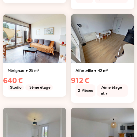
+
Mérignac
25
m²
Alfortville
42
m²
640 €
912 €
Studio
3ème étage
7ème étage
2
Pièces
et +