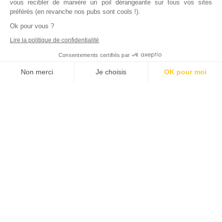
vous recibler de manière un poil dérangeante sur tous vos sites
préférés (en revanche nos pubs sont cools !).
Ok pour vous ?
Lire la politique de confidentialité
Consentements certifiés par
Non merci
Je choisis
OK pour moi
Axeptio consent
Plateforme de Gestion du Consentement : Personnalisez vos Options
Notre plateforme vous permet d'adapter et de gérer vos paramètres de
Inscrivez vous à notre newsletter !
L'actualité immobilière, tous les vendredis, dans votre
boite mail.