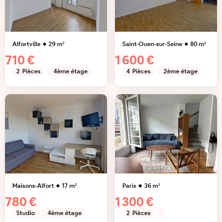
Alfortville
29
m²
Saint-Ouen-sur-Seine
80
m²
710 €
1 600 €
2
Pièces
4ème étage
4
Pièces
2ème étage
Maisons-Alfort
17
m²
Paris
36
m²
780 €
1 300 €
Studio
4ème étage
2
Pièces