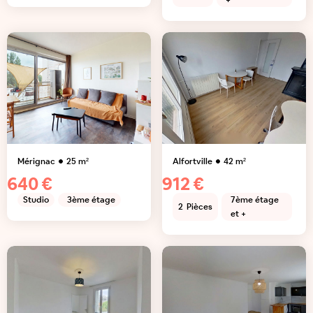
+
Mérignac
25
m²
Alfortville
42
m²
640 €
912 €
Studio
3ème étage
7ème étage
2
Pièces
et +