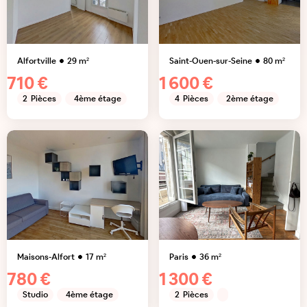
Alfortville
29
m²
Saint-Ouen-sur-Seine
80
m²
710 €
1 600 €
2
Pièces
4ème étage
4
Pièces
2ème étage
Maisons-Alfort
17
m²
Paris
36
m²
780 €
1 300 €
Studio
4ème étage
2
Pièces