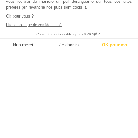
vous recibler de manière un poil dérangeante sur tous vos sites
préférés (en revanche nos pubs sont cools !).
Ok pour vous ?
Lire la politique de confidentialité
Consentements certifiés par
Non merci
Je choisis
OK pour moi
Axeptio consent
Plateforme de Gestion du Consentement : Personnalisez vos Options
Notre plateforme vous permet d'adapter et de gérer vos paramètres de
Inscrivez vous à notre newsletter !
L'actualité immobilière, tous les vendredis, dans votre
boite mail.