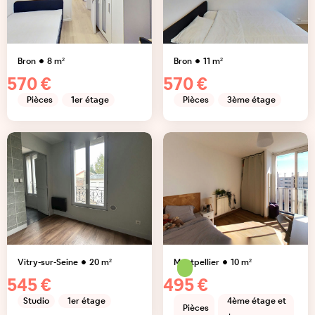
Bron
8
m²
Bron
11
m²
570 €
570 €
Pièces
1er étage
Pièces
3ème étage
Vitry-sur-Seine
20
m²
Montpellier
10
m²
545 €
495 €
Studio
1er étage
4ème étage et
Pièces