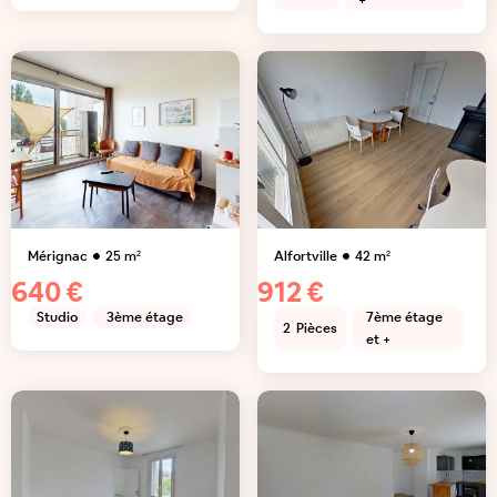
+
Mérignac
25
m²
Alfortville
42
m²
640 €
912 €
Studio
3ème étage
7ème étage
2
Pièces
et +