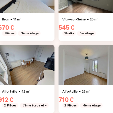
Bron
11
m²
Vitry-sur-Seine
20
m²
570 €
545 €
Pièces
3ème étage
Studio
1er étage
Alfortville
42
m²
Alfortville
29
m²
912 €
710 €
2
Pièces
7ème étage et +
2
Pièces
4ème étage