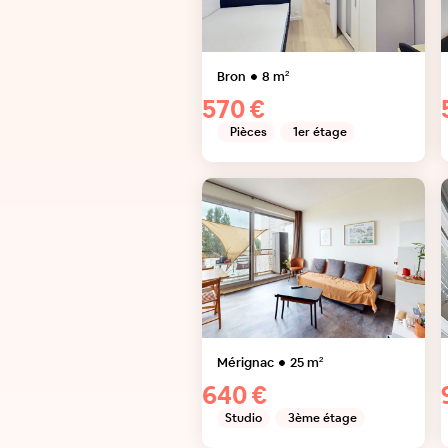
Bron
8
m²
570 €
Pièces
1er étage
Mérignac
25
m²
640 €
Studio
3ème étage