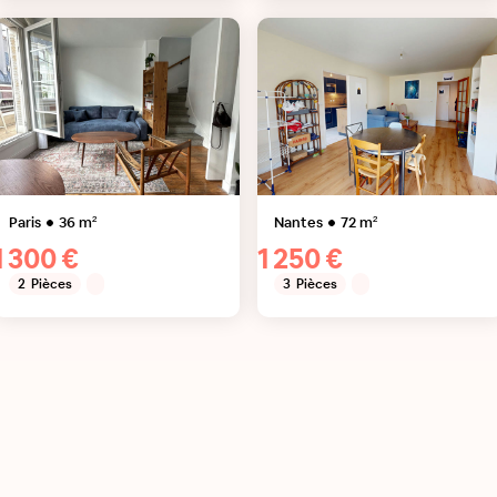
Paris
36
m²
Nantes
72
m²
1 300 €
1 250 €
2
Pièces
3
Pièces