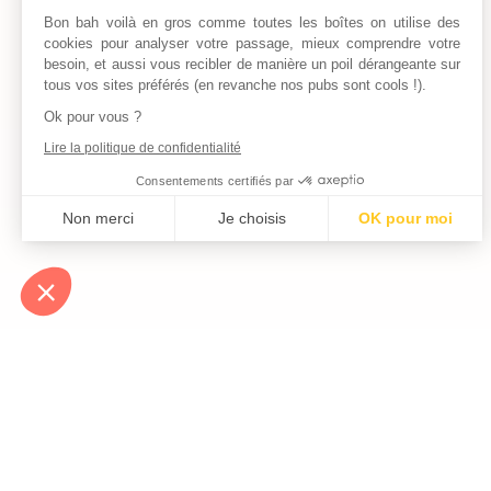
Bon bah voilà en gros comme toutes les boîtes on utilise des
cookies pour analyser votre passage, mieux comprendre votre
besoin, et aussi vous recibler de manière un poil dérangeante sur
tous vos sites préférés (en revanche nos pubs sont cools !).
Ok pour vous ?
Lire la politique de confidentialité
Consentements certifiés par
Non merci
Je choisis
OK pour moi
Axeptio consent
Plateforme de Gestion du Consentement : Personnalisez vos Optio
Notre plateforme vous permet d'adapter et de gérer vos paramètres