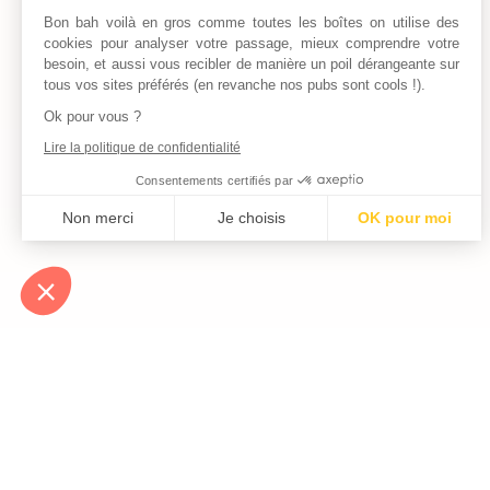
Bon bah voilà en gros comme toutes les boîtes on utilise des
cookies pour analyser votre passage, mieux comprendre votre
besoin, et aussi vous recibler de manière un poil dérangeante sur
tous vos sites préférés (en revanche nos pubs sont cools !).
Ok pour vous ?
Lire la politique de confidentialité
Consentements certifiés par
Non merci
Je choisis
OK pour moi
Axeptio consent
Plateforme de Gestion du Consentement : Personnalisez vos Optio
Notre plateforme vous permet d'adapter et de gérer vos paramètres