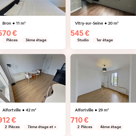
Bron
11
m²
Vitry-sur-Seine
20
m²
570 €
545 €
Pièces
3ème étage
Studio
1er étage
Alfortville
42
m²
Alfortville
29
m²
912 €
710 €
2
Pièces
7ème étage et +
2
Pièces
4ème étage