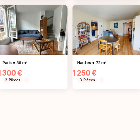
Paris
36
m²
Nantes
72
m²
1 300 €
1 250 €
2
Pièces
3
Pièces