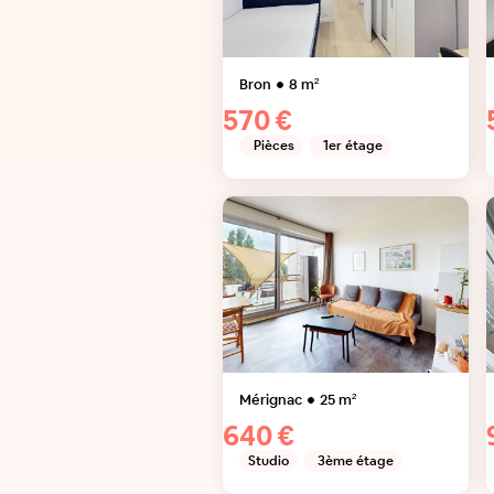
Bron
8
m²
570 €
Pièces
1er étage
Mérignac
25
m²
640 €
Studio
3ème étage