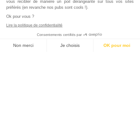
vous recibler de manière un poil dérangeante sur tous vos sites
préférés (en revanche nos pubs sont cools !).
Ok pour vous ?
Lire la politique de confidentialité
Consentements certifiés par
Non merci
Je choisis
OK pour moi
Axeptio consent
Plateforme de Gestion du Consentement : Personnalisez vos Options
Notre plateforme vous permet d'adapter et de gérer vos paramètres de
Inscrivez vous à notre newsletter !
L'actualité immobilière, tous les vendredis, dans votre
boite mail.