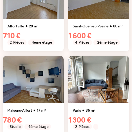
Alfortville
29
m²
Saint-Ouen-sur-Seine
80
m²
710 €
1 600 €
2
Pièces
4ème étage
4
Pièces
2ème étage
Maisons-Alfort
17
m²
Paris
36
m²
780 €
1 300 €
Studio
4ème étage
2
Pièces