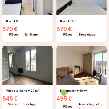
Bron
8
m²
Bron
11
m²
570 €
570 €
Pièces
1er étage
Pièces
3ème étage
Vitry-sur-Seine
20
m²
Montpellier
10
m²
545 €
495 €
Studio
1er étage
4ème étage et
Pièces