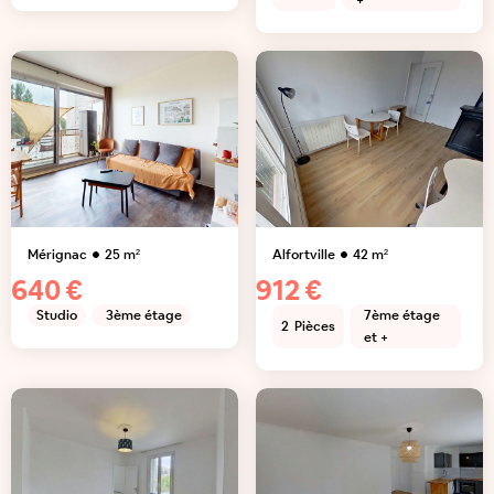
+
Mérignac
25
m²
Alfortville
42
m²
640 €
912 €
Studio
3ème étage
7ème étage
2
Pièces
et +