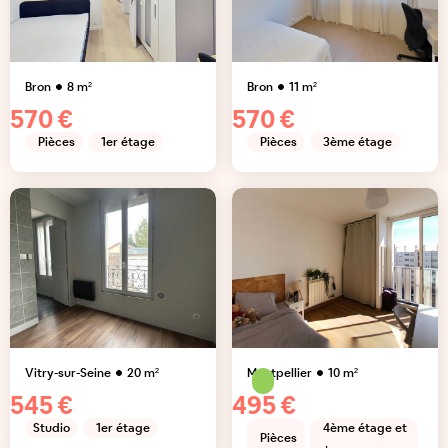
Bron
8
m²
Bron
11
m²
570 €
570 €
Pièces
1er étage
Pièces
3ème étage
Vitry-sur-Seine
20
m²
Montpellier
10
m²
545 €
495 €
Studio
1er étage
4ème étage et
Pièces