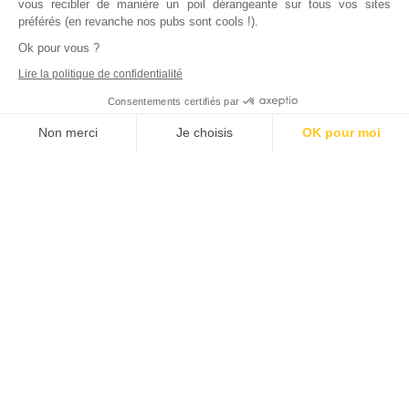
vous recibler de manière un poil dérangeante sur tous vos sites
préférés (en revanche nos pubs sont cools !).
Ok pour vous ?
Lire la politique de confidentialité
Consentements certifiés par
Non merci
Je choisis
OK pour moi
Axeptio consent
Plateforme de Gestion du Consentement : Personnalisez vos Options
Notre plateforme vous permet d'adapter et de gérer vos paramètres de
Inscrivez vous à notre newsletter !
L'actualité immobilière, tous les vendredis, dans votre
boite mail.