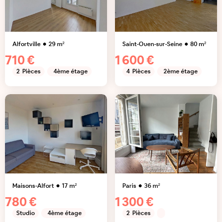
Alfortville
29
m²
Saint-Ouen-sur-Seine
80
m²
710 €
1 600 €
2
Pièces
4ème étage
4
Pièces
2ème étage
Maisons-Alfort
17
m²
Paris
36
m²
780 €
1 300 €
Studio
4ème étage
2
Pièces