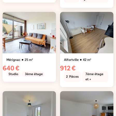
+
Mérignac
25
m²
Alfortville
42
m²
640 €
912 €
Studio
3ème étage
7ème étage
2
Pièces
et +