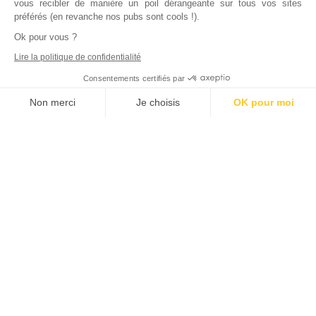
vous recibler de manière un poil dérangeante sur tous vos sites
préférés (en revanche nos pubs sont cools !).
Ok pour vous ?
Lire la politique de confidentialité
Consentements certifiés par
Non merci
Je choisis
OK pour moi
Axeptio consent
Plateforme de Gestion du Consentement : Personnalisez vos Options
Notre plateforme vous permet d'adapter et de gérer vos paramètres de
Inscrivez vous à notre newsletter !
L'actualité immobilière, tous les vendredis, dans votre
boite mail.