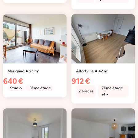
+
Mérignac
25
m²
Alfortville
42
m²
640 €
912 €
Studio
3ème étage
7ème étage
2
Pièces
et +