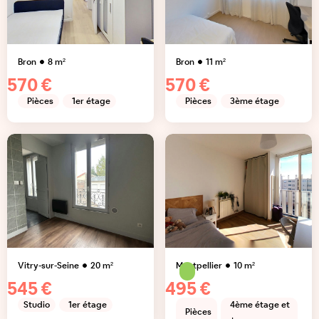
Bron
8
m²
Bron
11
m²
570 €
570 €
Pièces
1er étage
Pièces
3ème étage
Vitry-sur-Seine
20
m²
Montpellier
10
m²
545 €
495 €
Studio
1er étage
4ème étage et
Pièces