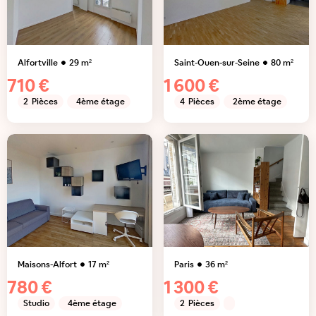
Alfortville
29
m²
Saint-Ouen-sur-Seine
80
m²
710 €
1 600 €
2
Pièces
4ème étage
4
Pièces
2ème étage
Maisons-Alfort
17
m²
Paris
36
m²
780 €
1 300 €
Studio
4ème étage
2
Pièces