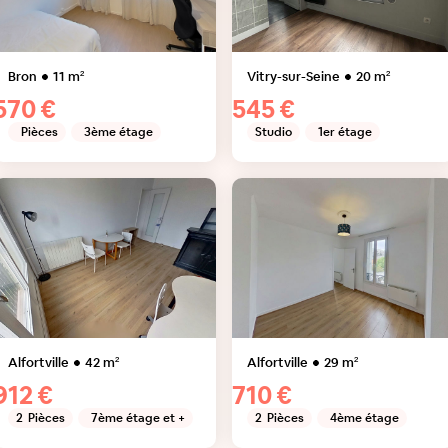
Bron
11
m²
Vitry-sur-Seine
20
m²
570 €
545 €
Pièces
3ème étage
Studio
1er étage
Alfortville
42
m²
Alfortville
29
m²
912 €
710 €
2
Pièces
7ème étage et +
2
Pièces
4ème étage