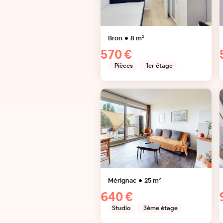
Bron
8
m²
570 €
Pièces
1er étage
Mérignac
25
m²
640 €
Studio
3ème étage