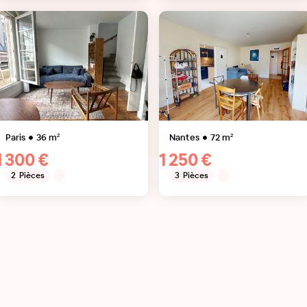
Paris
36
m²
Nantes
72
m²
1 300 €
1 250 €
2
Pièces
3
Pièces