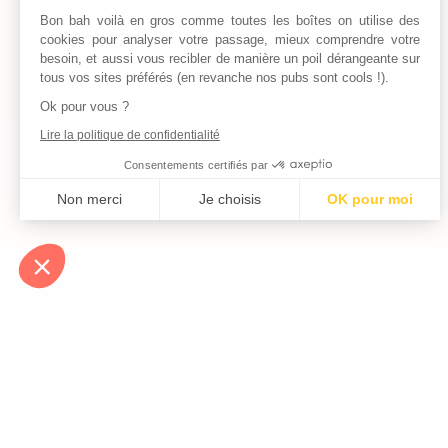
Bon bah voilà en gros comme toutes les boîtes on utilise des
cookies pour analyser votre passage, mieux comprendre votre
besoin, et aussi vous recibler de manière un poil dérangeante sur
tous vos sites préférés (en revanche nos pubs sont cools !).
Ok pour vous ?
Lire la politique de confidentialité
Consentements certifiés par
Non merci
Je choisis
OK pour moi
Axeptio consent
Plateforme de Gestion du Consentement : Personnalisez vos Optio
Notre plateforme vous permet d'adapter et de gérer vos paramètres