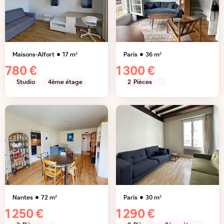
Maisons-Alfort
17
m²
Paris
36
m²
780 €
1 300 €
Studio
4ème étage
2
Pièces
Nantes
72
m²
Paris
30
m²
1 250 €
1 290 €