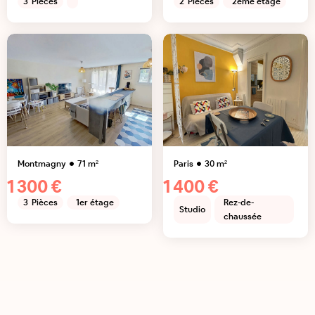
3
Pièces
2
Pièces
2ème étage
Montmagny
71
m²
Paris
30
m²
1 300 €
1 400 €
3
Pièces
1er étage
Rez-de-
Studio
chaussée