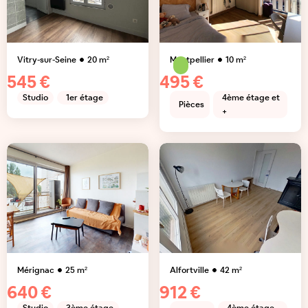
Vitry-sur-Seine
20
m²
Montpellier
10
m²
545 €
495 €
Studio
1er étage
4ème étage et
Pièces
+
Mérignac
25
m²
Alfortville
42
m²
640 €
912 €