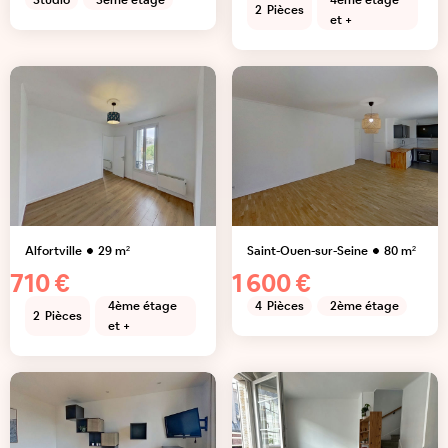
Studio
3ème étage
4ème étage
2
Pièces
et +
Alfortville
29
m²
Saint-Ouen-sur-Seine
80
m²
710 €
1 600 €
4ème étage
4
Pièces
2ème étage
2
Pièces
et +