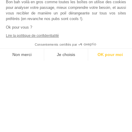
Bon bah voilà en gros comme toutes les boîtes on utilise des cookies
pour analyser votre passage, mieux comprendre votre besoin, et aussi
vous recibler de manière un poil dérangeante sur tous vos sites
préférés (en revanche nos pubs sont cools !).
Ok pour vous ?
Lire la politique de confidentialité
Consentements certifiés par
Non merci
Je choisis
OK pour moi
Axeptio consent
Plateforme de Gestion du Consentement : Personnalisez vos Options
Notre plateforme vous permet d'adapter et de gérer vos paramètres de
Inscrivez vous à notre newsletter !