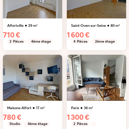
Alfortville
29
m²
Saint-Ouen-sur-Seine
80
m²
710 €
1 600 €
2
Pièces
4ème étage
4
Pièces
2ème étage
Maisons-Alfort
17
m²
Paris
36
m²
780 €
1 300 €
Studio
4ème étage
2
Pièces