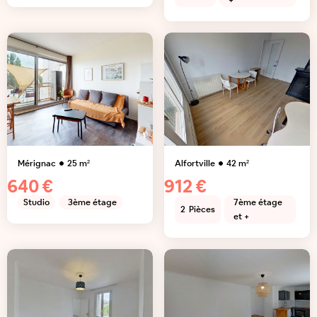
+
Mérignac
25
m²
Alfortville
42
m²
640 €
912 €
Studio
3ème étage
7ème étage
2
Pièces
et +