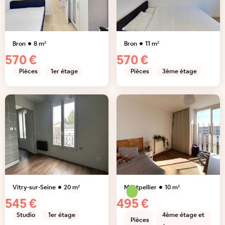
Bron
8
m²
Bron
11
m²
570 €
570 €
Pièces
1er étage
Pièces
3ème étage
Vitry-sur-Seine
20
m²
Montpellier
10
m²
545 €
495 €
Studio
1er étage
4ème étage et
Pièces