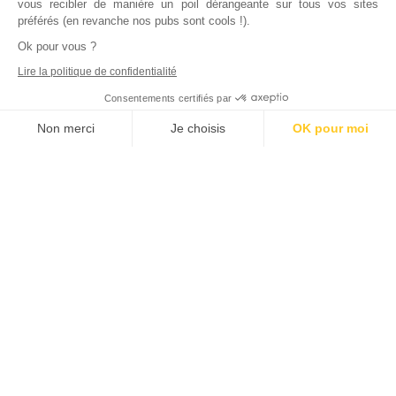
vous recibler de manière un poil dérangeante sur tous vos sites
préférés (en revanche nos pubs sont cools !).
Ok pour vous ?
Lire la politique de confidentialité
Consentements certifiés par
Non merci
Je choisis
OK pour moi
Axeptio consent
Plateforme de Gestion du Consentement : Personnalisez vos Options
Notre plateforme vous permet d'adapter et de gérer vos paramètres de
Inscrivez vous à notre newsletter !
L'actualité immobilière, tous les vendredis, dans votre
boite mail.