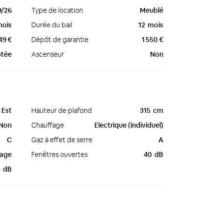
9/26
Type de location
Meublé
mois
Durée du bail
12
mois
49 €
Dépôt de garantie
1 550 €
ptée
Ascenseur
Non
Est
Hauteur de plafond
315
cm
Non
Chauffage
Electrique (individuel)
C
Gaz à effet de serre
A
rage
Fenêtres ouvertes
40
dB
3
dB