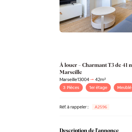
À louer – Charmant T3 de 41 
Marseille
Marseille
13004
42
m²
3
Pièces
1er étage
Meublé
Réf. à rappeler :
A2596
Description de l'annonce