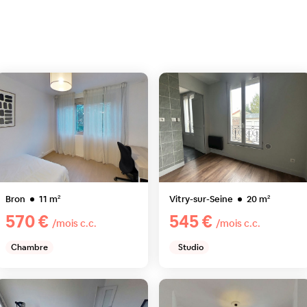
Bron
11
m²
Vitry-sur-Seine
20
m²
570 €
545 €
/mois c.c.
/mois c.c.
Chambre
Studio