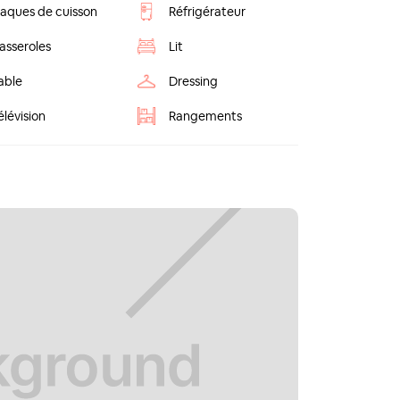
laques de cuisson
Réfrigérateur
asseroles
Lit
able
Dressing
élévision
Rangements