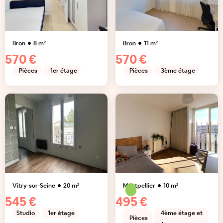
Bron
8
m²
Bron
11
m²
570 €
570 €
Pièces
1er étage
Pièces
3ème étage
Vitry-sur-Seine
20
m²
Montpellier
10
m²
545 €
495 €
Studio
1er étage
4ème étage et
Pièces