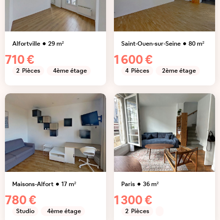
Alfortville
29
m²
Saint-Ouen-sur-Seine
80
m²
710 €
1 600 €
2
Pièces
4ème étage
4
Pièces
2ème étage
Maisons-Alfort
17
m²
Paris
36
m²
780 €
1 300 €
Studio
4ème étage
2
Pièces