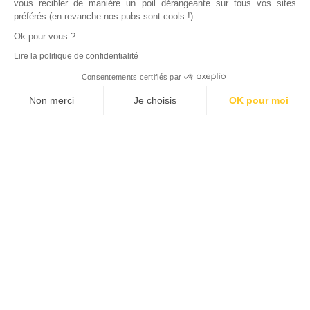
vous recibler de manière un poil dérangeante sur tous vos sites
préférés (en revanche nos pubs sont cools !).
Ok pour vous ?
Lire la politique de confidentialité
Consentements certifiés par
Non merci
Je choisis
OK pour moi
Axeptio consent
Plateforme de Gestion du Consentement : Personnalisez vos Options
Notre plateforme vous permet d'adapter et de gérer vos paramètres de
Inscrivez vous à notre newsletter !
L'actualité immobilière, tous les vendredis, dans votre
boite mail.