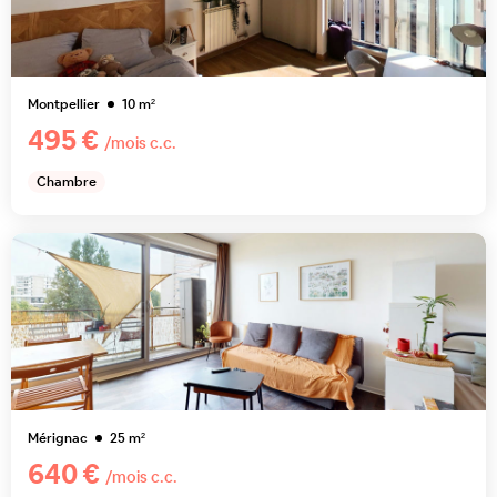
Montpellier
10
m²
495 €
/mois c.c.
Chambre
Mérignac
25
m²
640 €
/mois c.c.