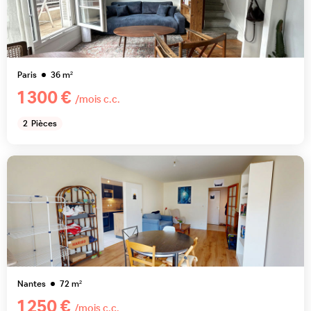
Paris
36
m²
1 300 €
/mois c.c.
2
Pièces
Nantes
72
m²
1 250 €
/mois c.c.