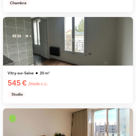
Chambre
Vitry-sur-Seine
20
m²
545 €
/mois c.c.
Studio