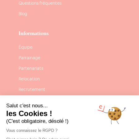
Questions fréquentes
Blog
Informations
Équipe
Parrainage
Partenariats
Relocation
Recrutement
Confidentialité
Salut c'est nous...
Mentions légales
les Cookies !
(C'est obligatoire, désolé !)
CGU-CGV
Vous connaissez le RGPD ?