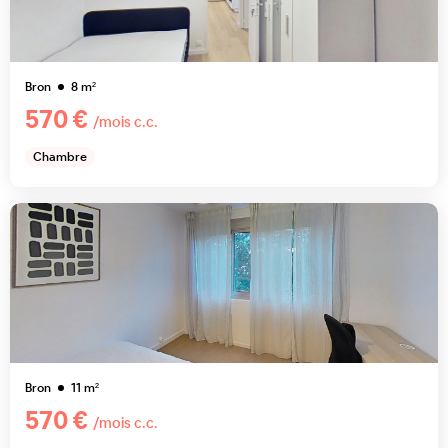
Bron
8
m²
570 €
/mois c.c.
Chambre
Bron
11
m²
570 €
/mois c.c.