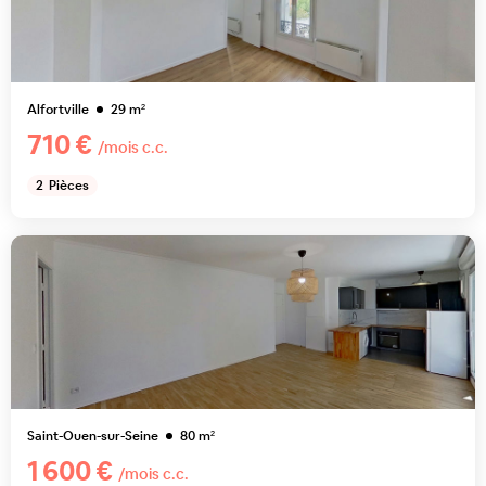
Alfortville
29
m²
710 €
/mois c.c.
2
Pièces
Saint-Ouen-sur-Seine
80
m²
1 600 €
/mois c.c.