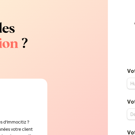
des
ion
?
es d'Immocitiz ?
nées votre client