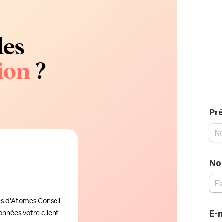
des
ion
?
es d'Atomes Conseil
onnées votre client