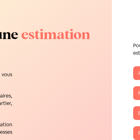
 une
estimation
Pou
es
 vous
ires,
tier,
ation
resses