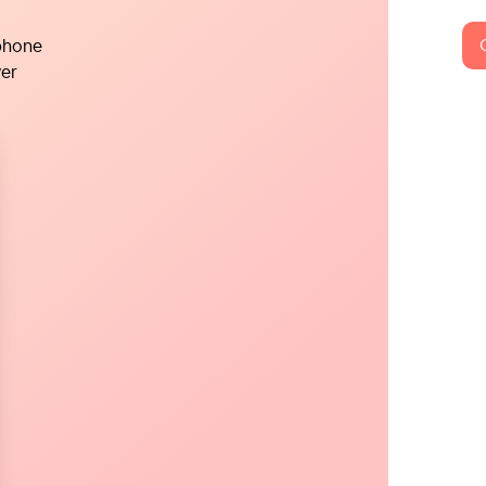
phone
yer