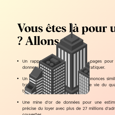
Vous êtes là pour
? Allons-y !
Un rapport d’une quinzaine de pages pour
donner une fourchette de loyer à pratiquer.
Un grand nombre de critères : annonces simila
transports à proximité, qualité de vie du quar
tension de la zone...
Une mine d’or de données pour une estim
précise du loyer avec plus de 27 millions d’ad
couvertes.