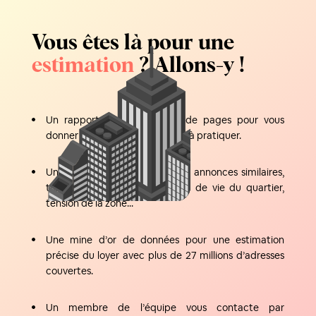
Vous êtes là pour une
estimation
? Allons-y !
Un rapport d’une quinzaine de pages pour vous
donner une fourchette de loyer à pratiquer.
Un grand nombre de critères : annonces similaires,
transports à proximité, qualité de vie du quartier,
tension de la zone...
Une mine d’or de données pour une estimation
précise du loyer avec plus de 27 millions d’adresses
couvertes.
Un membre de l’équipe vous contacte par