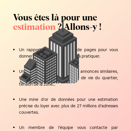
Vous êtes là pour une
estimation
? Allons-y !
Un rapport d’une quinzaine de pages pour vous
donner une fourchette de loyer à pratiquer.
Un grand nombre de critères : annonces similaires,
transports à proximité, qualité de vie du quartier,
tension de la zone...
Une mine d’or de données pour une estimation
précise du loyer avec plus de 27 millions d’adresses
couvertes.
Un membre de l’équipe vous contacte par