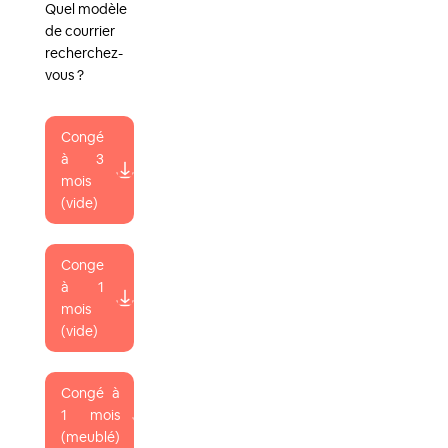
Quel modèle
de courrier
recherchez-
vous ?
Congé
à 3
mois
(vide)
Conge
à 1
mois
(vide)
Congé à
1 mois
(meublé)