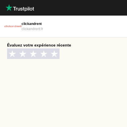
clickandrent
click
and
rent
clickandrent.fr
Évaluez votre expérience récente